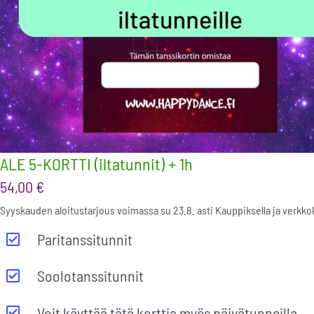
ALE 5-KORTTI (iltatunnit) + 1h
54,00
€
Syyskauden aloitustarjous voimassa su 23.8. asti Kauppiksella ja verkk
Paritanssitunnit
Soolotanssitunnit
Voit käyttää tätä korttia myös päivätunneilla