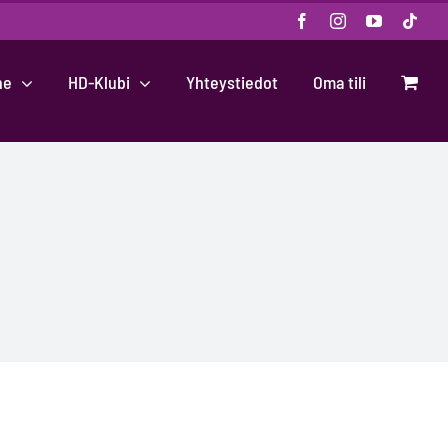
Facebook
Instagram
YouTube
Tikt
ne
HD-Klubi
Yhteystiedot
Oma tili