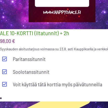
ALE 10-KORTTI (iltatunnit) + 2h
98,00
€
Syyskauden aloitustarjous voimassa su 23.8. asti Kauppiksella ja verkk
Paritanssitunnit
Soolotanssitunnit
Voit käyttää tätä korttia myös päivätunneilla