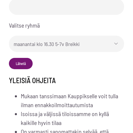
Valitse ryhmä

Alternative:
YLEISIÄ OHJEITA
Mukaan tanssimaan Kauppikselle voit tulla
ilman ennakkoilmoittautumista
Isoissa ja väljissä tiloissamme on kyllä
kaikille hyvin tilaa
On varmasti sanomattakin selvää, että