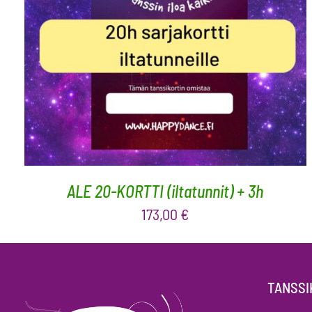
LISÄÄ OSTOSKORIIN
/
LISÄTIEDOT
ALE 20-KORTTI (iltatunnit) + 3h
173,00
€
TANSSI