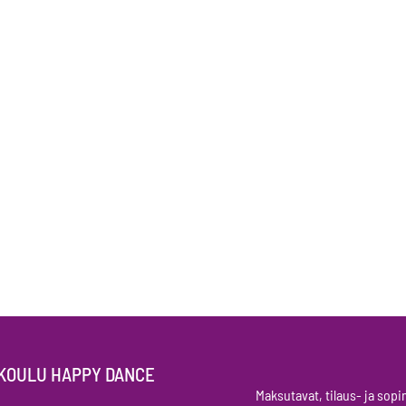
KOULU HAPPY DANCE
Maksutavat, tilaus- ja so