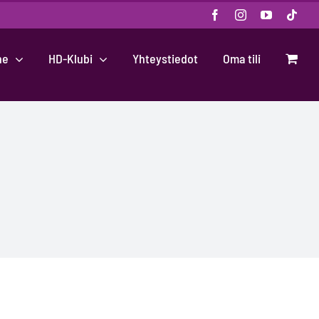
Facebook
Instagram
YouTube
Tikt
ne
HD-Klubi
Yhteystiedot
Oma tili