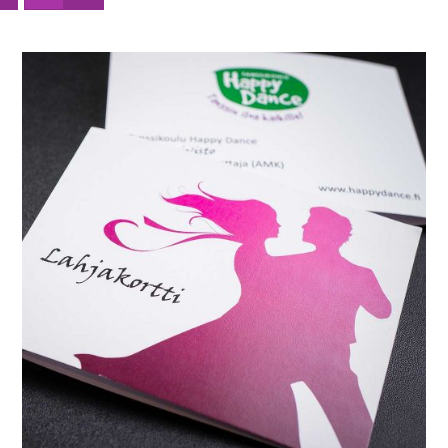
VALITSE ARVO
/
LISÄTIEDOT