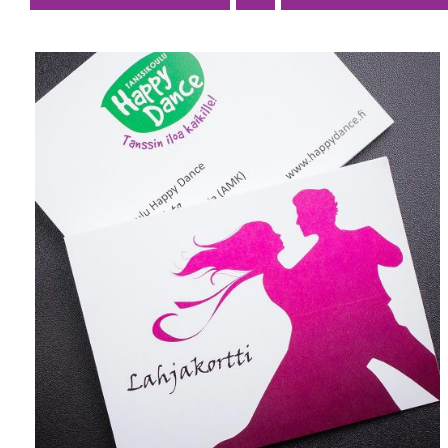
VALITSE ARVO
/
LISÄTIEDOT