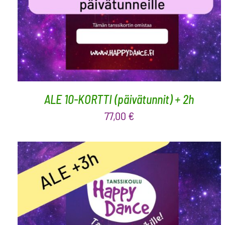
ALE 10-KORTTI (päivätunnit) + 2h
77,00
€