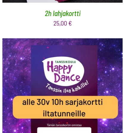
2h lahjakortti
25,00
€
LISÄÄ OSTOSKORIIN
/
LISÄTIEDOT