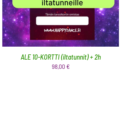
ALE 10-KORTTI (iltatunnit) + 2h
98,00
€