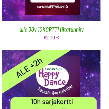
alle 30v 10KORTTI (iltatunnit)
62,00
€
LISÄÄ OSTOSKORIIN
/
LISÄTIEDOT