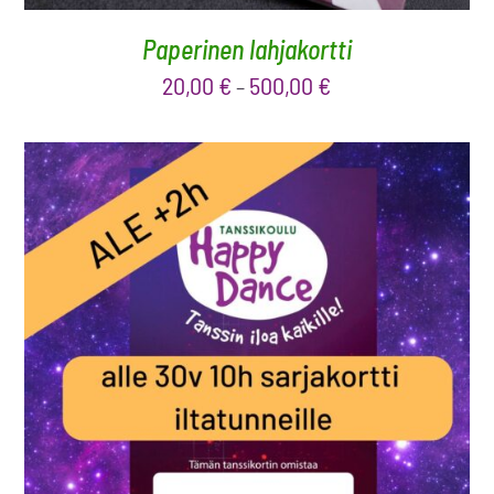
Paperinen lahjakortti
20,00
€
500,00
€
–
LISÄÄ OSTOSKORIIN
/
LISÄTIEDOT