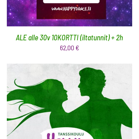
ALE alle 30v 10KORTTI (iltatunnit) + 2h
62,00
€
VALITSE ARVO
/
LISÄTIEDOT