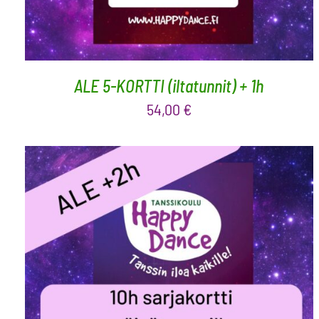
ALE 5-KORTTI (iltatunnit) + 1h
54,00
€
LISÄÄ OSTOSKORIIN
/
LISÄTIEDOT