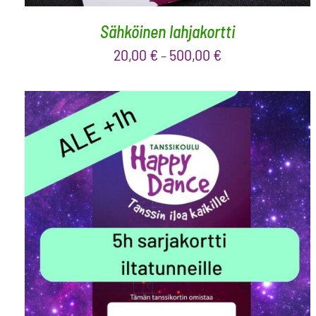
Sähköinen lahjakortti
20,00
€
500,00
€
–
LISÄÄ OSTOSKORIIN
/
LISÄTIEDOT