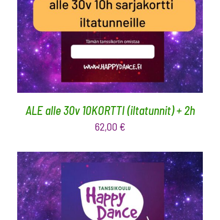
LISÄÄ OSTOSKORIIN
/
LISÄTIEDOT
ALE alle 30v 10KORTTI (iltatunnit) + 2h
62,00
€