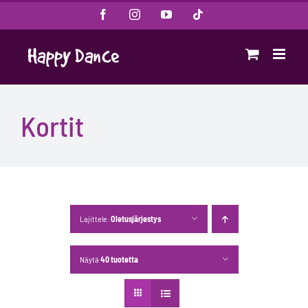
Skip
Facebook
Instagram
YouTube
Tiktok
to
content
Kortit
Lajittele:
Oletusjärjestys
Näytä
40 tuotetta