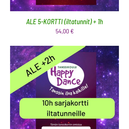
ALE 5-KORTTI (iltatunnit) + 1h
54,00
€
LISÄÄ OSTOSKORIIN
/
LISÄTIEDOT