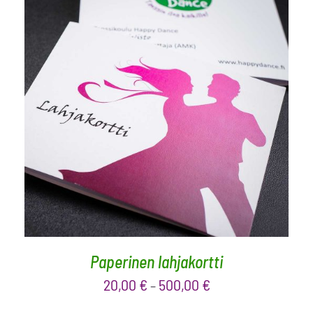
VALITSE ARVO
/
LISÄTIEDOT
Paperinen lahjakortti
20,00
€
500,00
€
–