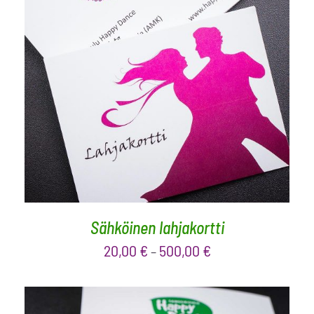
VALITSE ARVO
/
LISÄTIEDOT
Sähköinen lahjakortti
20,00
€
500,00
€
–