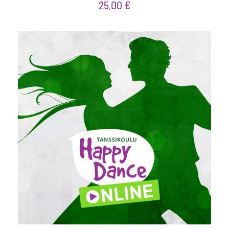
25,00
€
VALITSE ARVO
/
LISÄTIEDOT