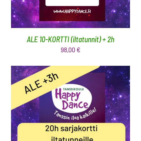
ALE 10-KORTTI (iltatunnit) + 2h
98,00
€
LISÄÄ OSTOSKORIIN
/
LISÄTIEDOT