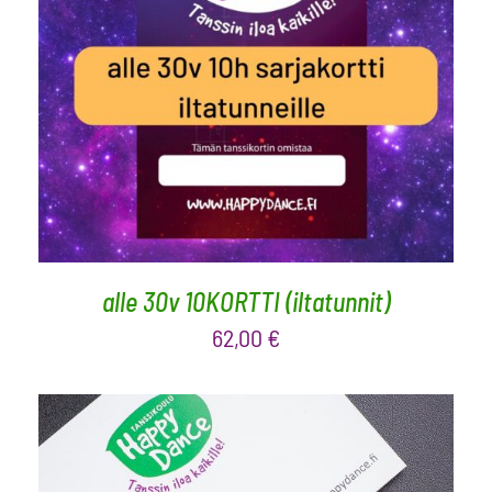
LISÄÄ OSTOSKORIIN
/
LISÄTIEDOT
alle 30v 10KORTTI (iltatunnit)
62,00
€