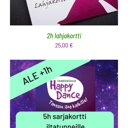
2h lahjakortti
25,00
€
LISÄÄ OSTOSKORIIN
/
LISÄTIEDOT