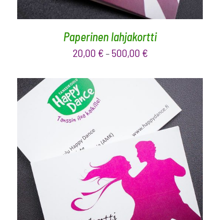
Paperinen lahjakortti
20,00
€
500,00
€
–
LISÄÄ OSTOSKORIIN
/
LISÄTIEDOT