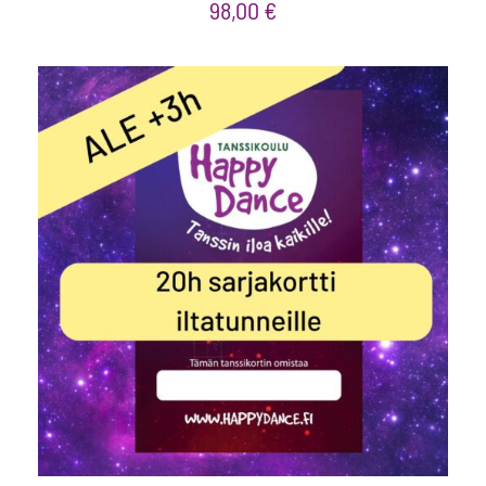
98,00
€
LISÄÄ OSTOSKORIIN
/
LISÄTIEDOT