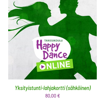
VALITSE ARVO
/
LISÄTIEDOT
Yksityistunti-lahjakortti (sähköinen)
80,00
€