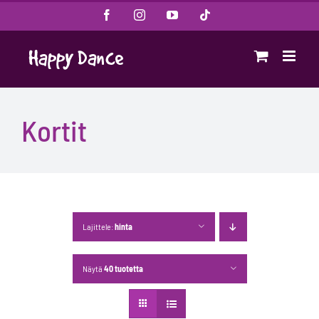
Skip
Facebook
Instagram
YouTube
Tiktok
to
content
Kortit
Lajittele:
hinta
Näytä
40 tuotetta