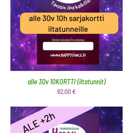
LISÄÄ OSTOSKORIIN
/
LISÄTIEDOT
alle 30v 10KORTTI (iltatunnit)
62,00
€