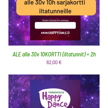
LISÄÄ OSTOSKORIIN
/
LISÄTIEDOT
ALE alle 30v 10KORTTI (iltatunnit) + 2h
62,00
€