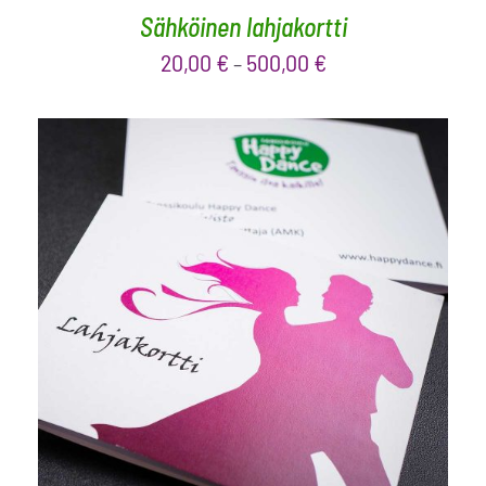
Sähköinen lahjakortti
20,00
€
500,00
€
–
VALITSE ARVO
/
LISÄTIEDOT