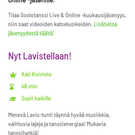
Tilaa Soolotanssi Live & Online -kuukausijäsenyys,
niin saat videoiden katseluoikeiden.
Lisätietoa
jäsenyydestä täältä!
Nyt Lavistellaan!
Kati Koivisto
46 min
Sopii kaikille
Menevä Lavis-tunti täynnä hyvää musiikkia,
vaihtuvia lajeja ja tanssienergiaa! Mukavia
tanssihetkiä!