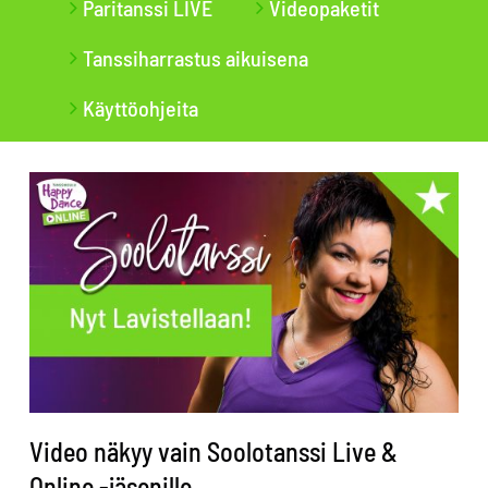
Paritanssi LIVE
Videopaketit
Tanssiharrastus aikuisena
Käyttöohjeita
Video näkyy vain Soolotanssi Live &
Online -jäsenille.