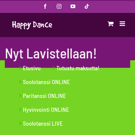
Skip
Facebook
Instagram
YouTube
Tiktok
to
content
Nyt Lavistellaan!
Etusivu
Tutustu maksutta!
Soolotanssi ONLINE
Paritanssi ONLINE
Hyvinvointi ONLINE
Soolotanssi LIVE