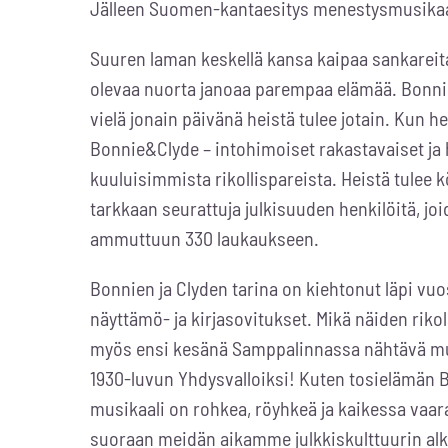
Jälleen Suomen-kantaesitys menestysmusikaa
Suuren laman keskellä kansa kaipaa sankareita 
olevaa nuorta janoaa parempaa elämää. Bonnie 
vielä jonain päivänä heistä tulee jotain. Kun h
Bonnie&Clyde – intohimoiset rakastavaiset j
kuuluisimmista rikollispareista. Heistä tulee 
tarkkaan seurattuja julkisuuden henkilöitä, jo
ammuttuun 330 laukaukseen.
Bonnien ja Clyden tarina on kiehtonut läpi vuo
näyttämö- ja kirjasovitukset. Mikä näiden riko
myös ensi kesänä Samppalinnassa nähtävä mu
1930-luvun Yhdysvalloiksi! Kuten tosielämän B
musikaali on rohkea, röyhkeä ja kaikessa vaar
suoraan meidän aikamme julkkiskulttuurin alkul