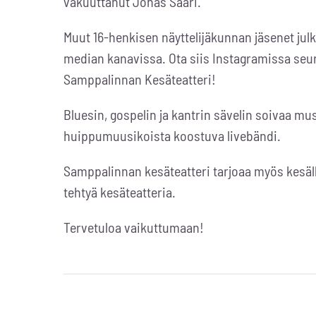
vakuuttanut
Jonas Saari
.
Muut 16-henkisen näyttelijäkunnan jäsenet julk
median kanavissa. Ota siis Instagramissa se
Samppalinnan Kesäteatteri!
Bluesin, gospelin ja kantrin sävelin soivaa m
huippumuusikoista koostuva livebändi.
Samppalinnan kesäteatteri tarjoaa myös kesä
tehtyä kesäteatteria.
Tervetuloa vaikuttumaan!