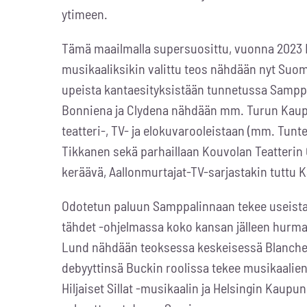
ytimeen.
Tämä maailmalla supersuosittu, vuonna 2023
musikaaliksikin valittu teos nähdään nyt Suome
upeista kantaesityksistään tunnetussa Samppa
Bonniena ja Clydena nähdään mm. Turun Kaupu
teatteri-, TV- ja elokuvarooleistaan (mm. Tunt
Tikkanen
sekä parhaillaan Kouvolan Teatterin
keräävä, Aallonmurtajat-TV-sarjastakin tuttu
K
Odotetun paluun Samppalinnaan tekee useista 
tähdet -ohjelmassa koko kansan jälleen hurman
Lund nähdään teoksessa keskeisessä Blanche
debyyttinsä Buckin roolissa tekee musikaalie
Hiljaiset Sillat -musikaalin ja Helsingin Kau