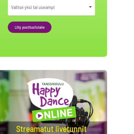
Liity postituslistalle
Alternative:
Streamatut livetunnit