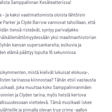
lista Samppalinnan Kesäteatterissa!
– ja kaksi vaatimattomista oloista lähtöisin
Parker ja Clyde Barrow vannovat tahoillaan, että
eidän tiensä risteävät, syntyy parivaljakko
a häikäilemättömyydessään yksi maailmanhistorian
köyhän kansan supersankareita, esikuvia ja
iden elämä päättyy lopulta 16 sekunnissa
sikymmenten, mistä kielivät lukuisat elokuva-,
llisten tarinassa kiinnostaa? Tähän etsii vastausta
sikaali, joka muuttaa koko Samppalinnanmäen
onnien ja Clyden tarina, myös heistä kertova
allisuudessaan viettelevä. Tämä musikaali iskee
ähteille ja pinnalla olevan true crime -aallon