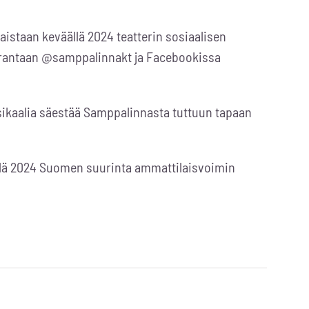
aistaan keväällä 2024 teatterin sosiaalisen
urantaan @samppalinnakt ja Facebookissa
usikaalia säestää Samppalinnasta tuttuun tapaan
llä 2024 Suomen suurinta ammattilaisvoimin