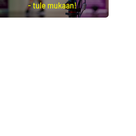
- tule mukaan!