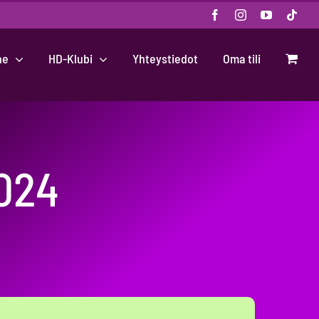
Facebook
Instagram
YouTube
Tikt
ne
HD-Klubi
Yhteystiedot
Oma tili
2024