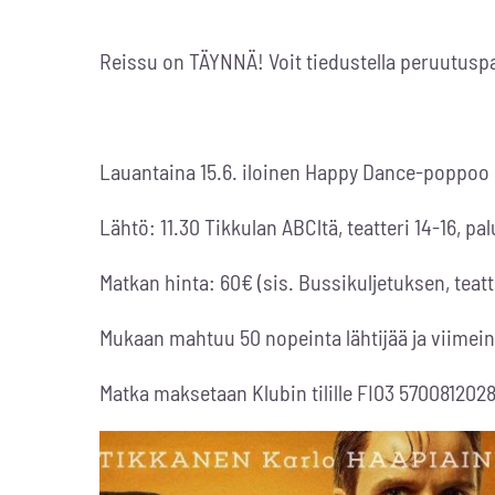
Reissu on TÄYNNÄ! Voit tiedustella peruutuspa
Lauantaina 15.6. iloinen Happy Dance-poppoo 
Lähtö: 11.30 Tikkulan ABCltä, teatteri 14-16, pa
Matkan hinta: 60€ (sis. Bussikuljetuksen, teatte
Mukaan mahtuu 50 nopeinta lähtijää ja viimein
Matka maksetaan Klubin tilille FI03 570081202