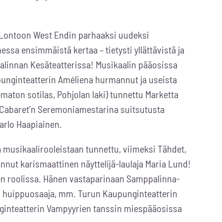
 Lontoon West Endin parhaaksi uudeksi
ssa ensimmäistä kertaa – tietysti yllättävistä ja
linnan Kesäteatterissa! Musikaalin pääosissa
nginteatterin Améliena hurmannut ja useista
ematon sotilas, Pohjolan laki) tunnettu
Marketta
 Cabaret’n Seremoniamestarina suitsutusta
arlo Haapiainen.
musikaalirooleistaan tunnettu, viimeksi Tähdet,
nut karismaattinen näyttelijä-laulaja
Maria Lund
!
n roolissa. Hänen vastaparinaan Samppalinna-
n huippuosaaja, mm. Turun Kaupunginteatterin
punginteatterin Vampyyrien tanssin miespääosissa