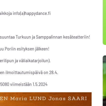
ikkoja info(a)happydance.fi
suuntaa Turkuun ja Samppalinnan kesäteatteriin!
luu Poriin esityksen jälkeen!
rilipun ja väliaikatarjoilun).
en ilmoittautumispäivä on 28.4.
85080 viimeistään 1.5.2024