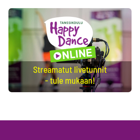
Streamatut livetunnit
- tule mukaan!