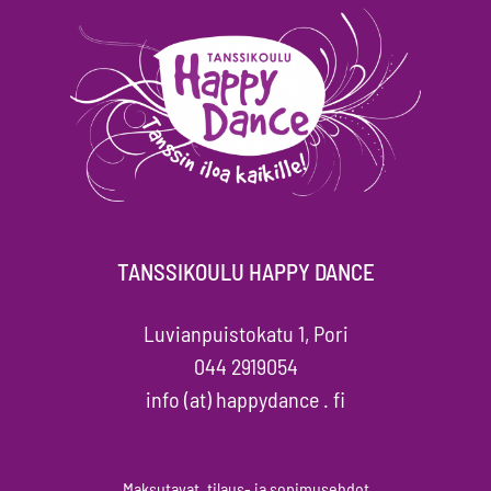
TANSSIKOULU HAPPY DANCE
Luvianpuistokatu 1, Pori
044 2919054
info (at) happydance . fi
Maksutavat, tilaus- ja sopimusehdot