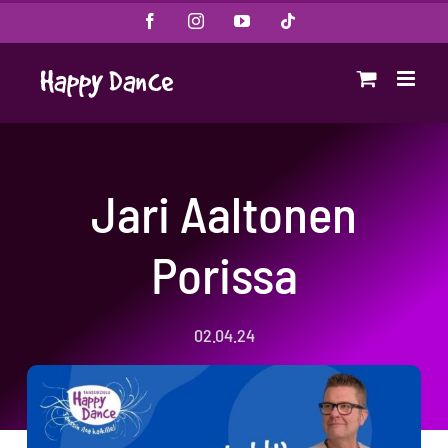
Skip
Facebook
Instagram
YouTube
Tiktok
to
content
Jari Aaltonen
Porissa
02.04.24