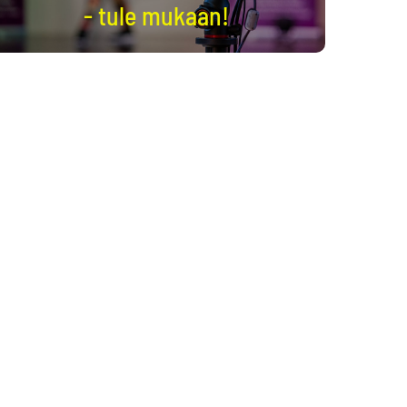
- tule mukaan!