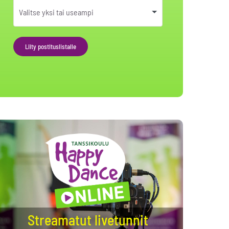
Liity postituslistalle
Alternative:
Streamatut livetunnit