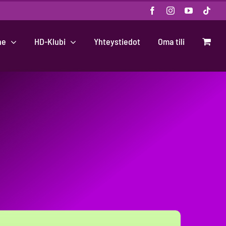
Facebook
Instagram
YouTube
Tikt
ne
HD-Klubi
Yhteystiedot
Oma tili