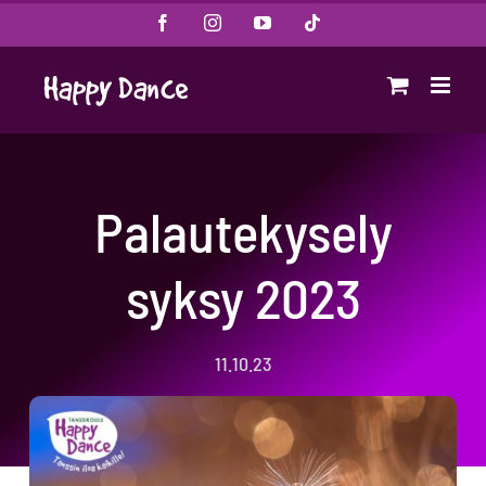
Skip
Facebook
Instagram
YouTube
Tiktok
to
content
Palautekysely
syksy 2023
11.10.23