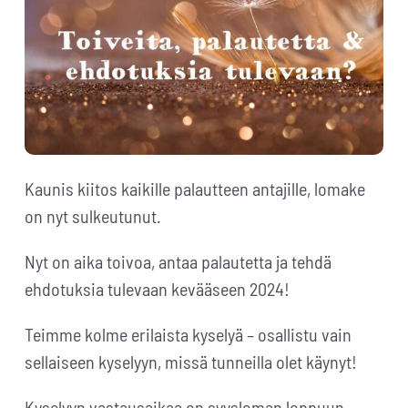
Kaunis kiitos kaikille palautteen antajille, lomake
on nyt sulkeutunut.
Nyt on aika toivoa, antaa palautetta ja tehdä
ehdotuksia tulevaan kevääseen 2024!
Teimme kolme erilaista kyselyä – osallistu vain
sellaiseen kyselyyn, missä tunneilla olet käynyt!
Kyselyyn vastausaikaa on syysloman loppuun