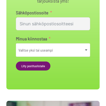
tarjouksista yms!
Sähköpostiosoite
Minua kiinnostaa
Liity postituslistalle
Alternative: