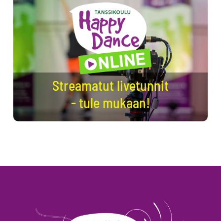
Streamatut livetunnit
- tule mukaan!