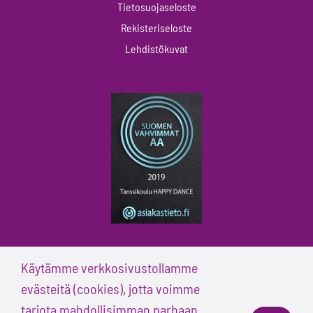
Tietosuojaseloste
Rekisteriseloste
Lehdistökuvat
Käytämme verkkosivustollamme
evästeitä (cookies), jotta voimme
tarjota mahdollisimman parhaan