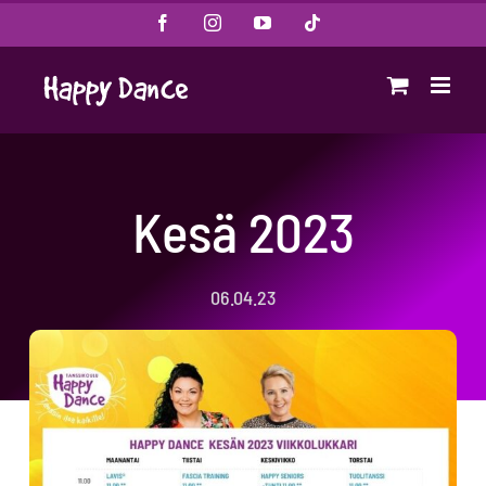
Skip
Facebook
Instagram
YouTube
Tiktok
to
content
Kesä 2023
06.04.23