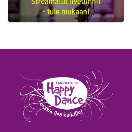
Streamatut livetunnit
- tule mukaan!