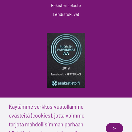
Rekisteriseloste
Lehdistökuvat
Käytämme verkkosivustollamme
evästeitä (cookies), jotta voimme
tarjota mahdollisimman parhaan
© Tanssikoulu Happy Dance
Ok