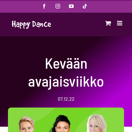
Skip
Facebook
Instagram
YouTube
Tiktok
to
content
Kevään
avajaisviikko
07.12.22