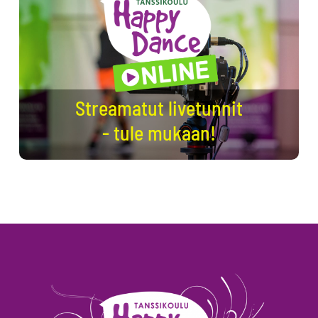
Streamatut livetunnit
- tule mukaan!