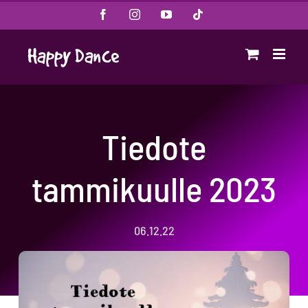
Skip
Facebook
Instagram
YouTube
Tiktok
to
content
Tiedote
tammikuulle 2023
06.12.22