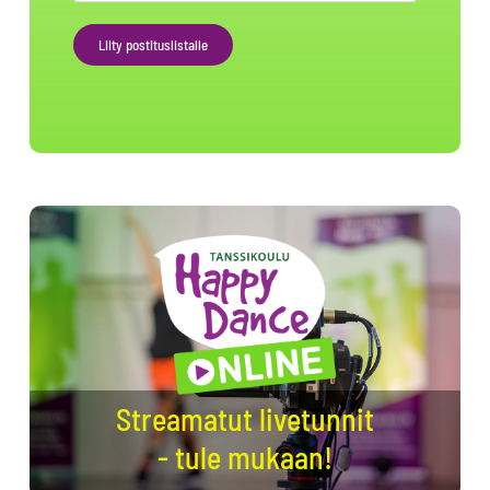
Liity postituslistalle
Alternative:
Streamatut livetunnit
- tule mukaan!