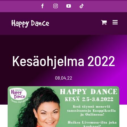
Skip
Facebook
Instagram
YouTube
Tiktok
to
content
Kesäohjelma 2022
08.04.22