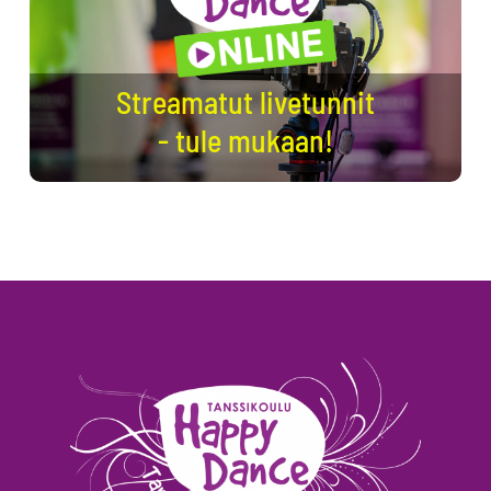
Streamatut livetunnit
- tule mukaan!