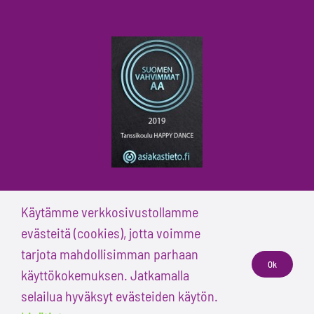
Käytämme verkkosivustollamme
evästeitä (cookies), jotta voimme
tarjota mahdollisimman parhaan
© Tanssikoulu Happy Dance
Ok
käyttökokemuksen. Jatkamalla
selailua hyväksyt evästeiden käytön.
Facebook
Instagram
YouTube
Tiktok