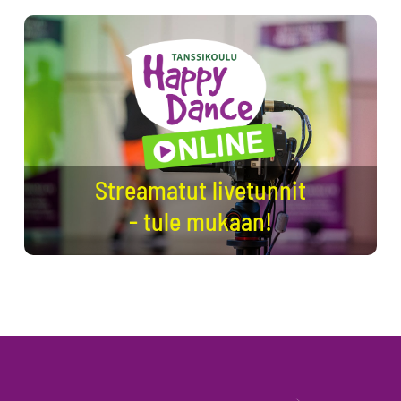
Streamatut livetunnit
- tule mukaan!