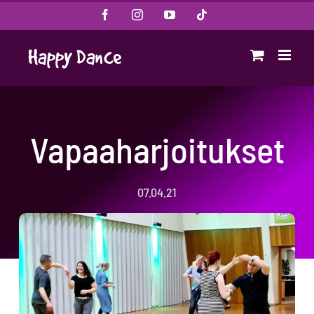
Skip
Facebook
Instagram
YouTube
Tiktok
to
content
Vapaaharjoitukset
07.04.21