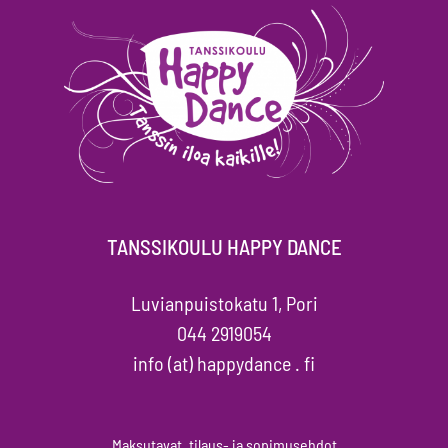
TANSSIKOULU HAPPY DANCE
Luvianpuistokatu 1, Pori
044 2919054
info (at) happydance . fi
Maksutavat, tilaus- ja sopimusehdot