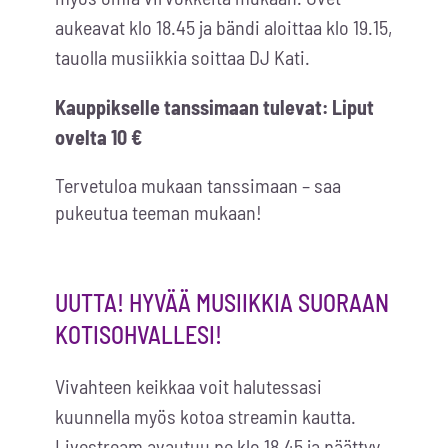
aukeavat klo 18.45 ja bändi aloittaa klo 19.15,
tauolla musiikkia soittaa DJ Kati.
Kauppikselle tanssimaan tulevat: Liput
ovelta 10 €
Tervetuloa mukaan tanssimaan – saa
pukeutua teeman mukaan!
UUTTA! HYVÄÄ MUSIIKKIA SUORAAN
KOTISOHVALLESI!
Vivahteen keikkaa voit halutessasi
kuunnella myös kotoa streamin kautta.
Livestream avautuu pe klo 18.45 ja päättyy