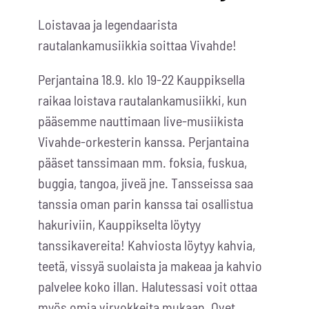
Loistavaa ja legendaarista
rautalankamusiikkia soittaa Vivahde!
Perjantaina 18.9. klo 19-22 Kauppiksella
raikaa loistava rautalankamusiikki, kun
pääsemme nauttimaan live-musiikista
Vivahde-orkesterin kanssa. Perjantaina
pääset tanssimaan mm. foksia, fuskua,
buggia, tangoa, jiveä jne. Tansseissa saa
tanssia oman parin kanssa tai osallistua
hakuriviin, Kauppikselta löytyy
tanssikavereita! Kahviosta löytyy kahvia,
teetä, vissyä suolaista ja makeaa ja kahvio
palvelee koko illan. Halutessasi voit ottaa
myös omia virvokkeita mukaan. Ovet