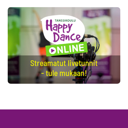
Streamatut livetunnit
- tule mukaan!