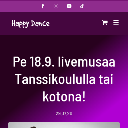
Skip
Facebook
Instagram
YouTube
Tiktok
to
content
Pe 18.9. livemusaa
Tanssikoululla tai
kotona!
29.07.20