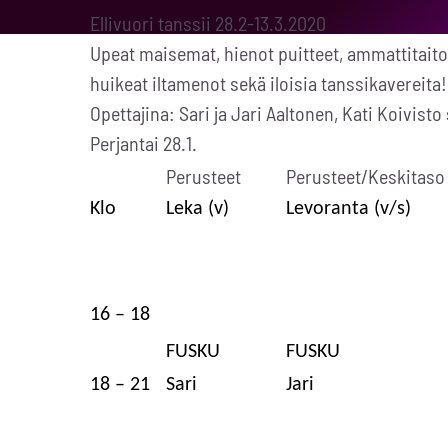
Ellivuori tanssii 28.2-13.3.2020
Upeat maisemat, hienot puitteet, ammattitait
huikeat iltamenot sekä iloisia tanssikavereita!
Opettajina: Sari ja Jari Aaltonen, Kati Koivis
Perjantai 28.1.
Perusteet
Perusteet/Keskitaso
Klo
Leka (v)
Levoranta (v/s)
16 – 18
FUSKU
FUSKU
18 – 21
Sari
Jari