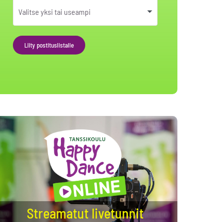
Liity postituslistalle
Alternative:
Streamatut livetunnit