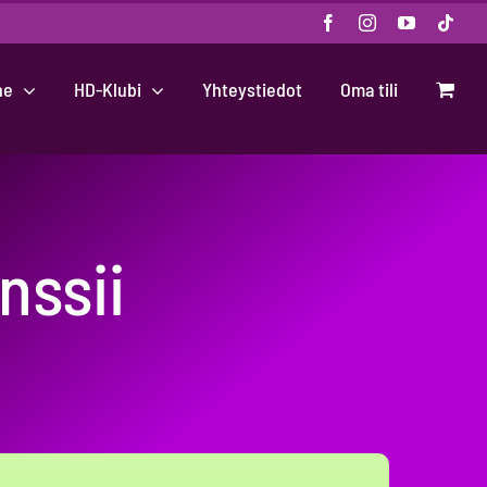
Facebook
Instagram
YouTube
Tikt
ne
HD-Klubi
Yhteystiedot
Oma tili
nssii