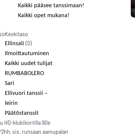
Kaikki pääsee tanssimaan!
Kaikki opet mukana!
so
Keskitaso
(S)
Ellinsali
Ilmoittautuminen
Kaikki uudet tulijat
RUMBABOLERO
Sari
Ellivuori tanssii –
leirin
Päätöstanssit
pu HD-klubikortilla 90e
/2hh, sis. runsaan aamupalan