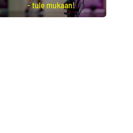
- tule mukaan!