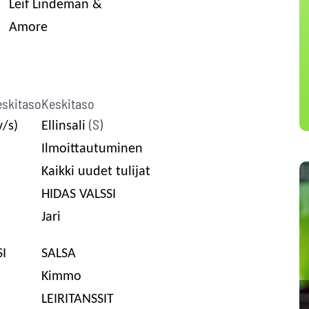
Leif Lindeman &
Amore
eskitaso
Keskitaso
(S)
v/s)
Ellinsali
Ilmoittautuminen
Kaikki uudet tulijat
HIDAS VALSSI
Jari
I
SALSA
Kimmo
LEIRITANSSIT