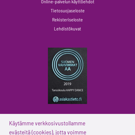
Online-palvelun käyttöehdot
Tietosuojaseloste
Rekisteriseloste
Lehdistökuvat
Käytämme verkkosivustollamme
evästeitä (cookies), jotta voimme