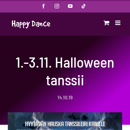
Skip
Facebook
Instagram
YouTube
Tiktok
to
content
1.-3.11. Halloween
tanssii
14.10.19