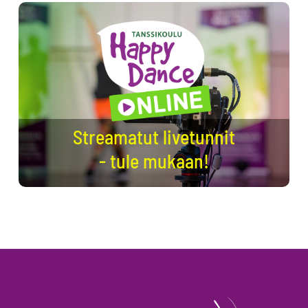
Streamatut livetunnit
- tule mukaan!