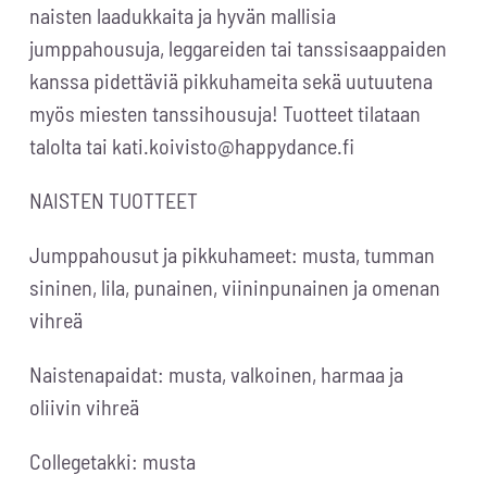
naisten laadukkaita ja hyvän mallisia
jumppahousuja, leggareiden tai tanssisaappaiden
kanssa pidettäviä pikkuhameita sekä uutuutena
myös miesten tanssihousuja! Tuotteet tilataan
talolta tai kati.koivisto@happydance.fi
NAISTEN TUOTTEET
Jumppahousut ja pikkuhameet: musta, tumman
sininen, lila, punainen, viininpunainen ja omenan
vihreä
Naistenapaidat: musta, valkoinen, harmaa ja
oliivin vihreä
Collegetakki: musta