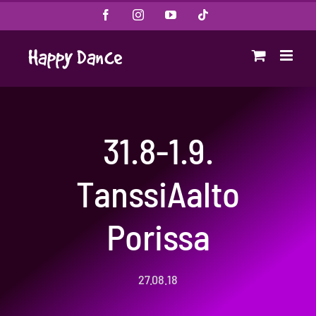
Skip
Facebook
Instagram
YouTube
Tiktok
to
content
31.8-1.9.
TanssiAalto
Porissa
27.08.18