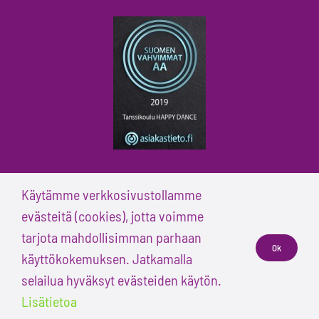
Käytämme verkkosivustollamme
evästeitä (cookies), jotta voimme
tarjota mahdollisimman parhaan
© Tanssikoulu Happy Dance
Ok
käyttökokemuksen. Jatkamalla
selailua hyväksyt evästeiden käytön.
Facebook
Instagram
YouTube
Tiktok
Lisätietoa