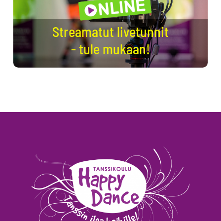
Streamatut livetunnit
- tule mukaan!