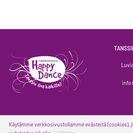
TANSSI
Luvia
info 
Käytämme verkkosivustollamme evästeitä (cookies), 