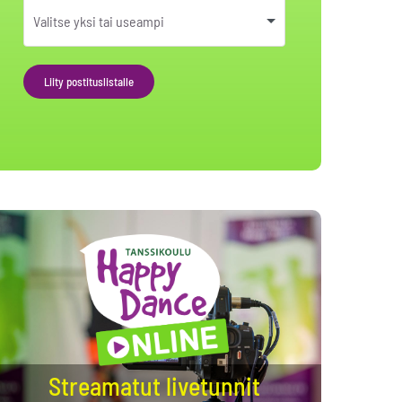
Liity postituslistalle
Alternative:
Streamatut livetunnit