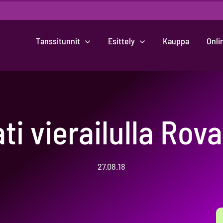
Tanssitunnit
Esittely
Kauppa
Onli
ati vierailulla Rov
27.08.18