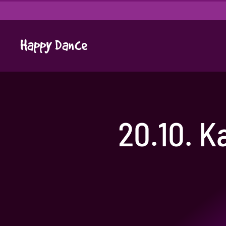
Skip
to
content
20.10. K