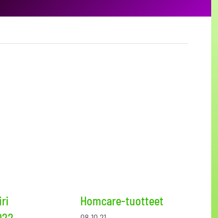
ri
Homcare-tuotteet
022
08.10.21