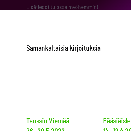
Lisätiedot tulossa myöhemmin!
Samankaltaisia kirjoituksia
Tanssin Viemää
Pääsiäislei
26.-29.5.2022
14.-18.4.2