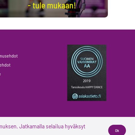
- tule mukaan!
pimusehdot
öehdot
e
uksen. Jatkamalla selailua hyväksyt
Ok