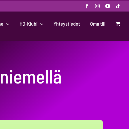
Facebook
Instagram
YouTube
Tikt
ne
HD-Klubi
Yhteystiedot
Oma tili
aniemellä