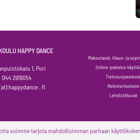
KOULU HAPPY DANCE
Maksutavat, tilaus- ja so
Online-palvelun käytt
npuistokatu 1, Pori
Tietosuojaselost
044 2919054
Rekisteriseloste
(at) happydance . fi
Lehdistökuvat
jotta voimme tarjota mahdollisimman parhaan käyttökokem
© Tanssikoulu Happy Dance