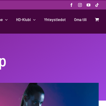
Facebook
Instagram
YouTube
Tikt
ne
HD-Klubi
Yhteystiedot
Oma tili
up