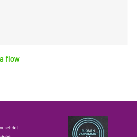
a flow
pimusehdot
öehdot