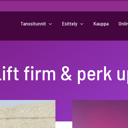
Tanssitunnit
Esittely
Kauppa
Onli
ift firm & perk 