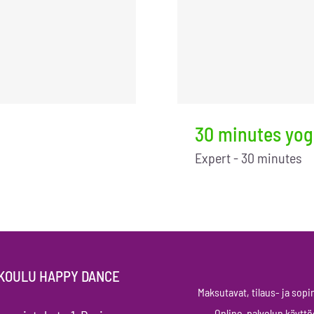
30 minutes yog
Expert - 30 minutes
KOULU HAPPY DANCE
Maksutavat, tilaus- ja so
Online-palvelun käytt