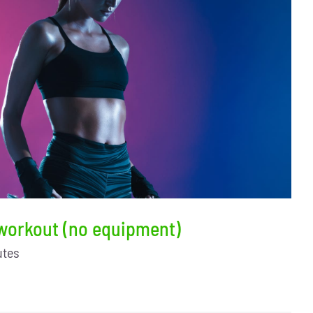
 workout (no equipment)
utes