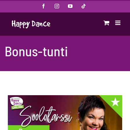
Skip
Facebook
Instagram
YouTube
Tiktok
to
content
Bonus-tunti