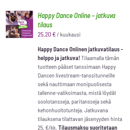
Happy Dance Online – jatkuva
TILAA
tilaus
NYT
/
LISÄTIEDOT
25,20
€
/ kuukausi
Happy Dance Onlinen jatkuvatilaus -
helppo ja jatkuva!
Tilaamalla tämän
tuotteen pääset tanssimaan Happy
Dancen livestream-tanssitunneille
sekä nauttimaan monipuolisesta
tallenne-valikoimasta, mistä löydät
soolotansseja, paritansseja sekä
kehonhuoltotunteja. Jatkuvana
tilauksena tilattavan jäsenyyden hinta
25, €/kk.
Tilausmaksu suoritetaan