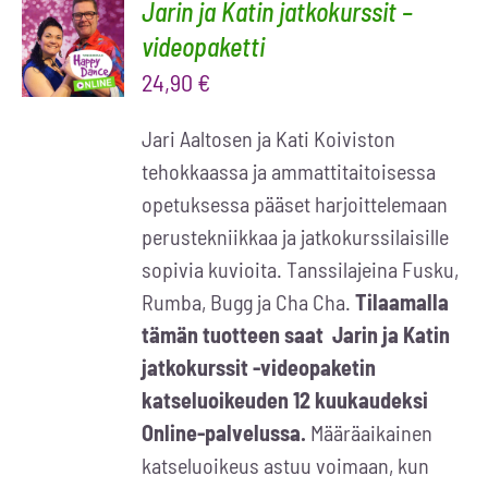
Jarin ja Katin jatkokurssit –
LISÄÄ
OSTOSKORIIN
videopaketti
/
24,90
€
LISÄTIEDOT
Jari Aaltosen ja Kati Koiviston
tehokkaassa ja ammattitaitoisessa
opetuksessa pääset harjoittelemaan
perustekniikkaa ja jatkokurssilaisille
sopivia kuvioita. Tanssilajeina Fusku,
Rumba, Bugg ja Cha Cha.
Tilaamalla
tämän tuotteen saat Jarin ja Katin
jatkokurssit -videopaketin
katseluoikeuden 12 kuukaudeksi
Online-palvelussa.
Määräaikainen
katseluoikeus astuu voimaan, kun