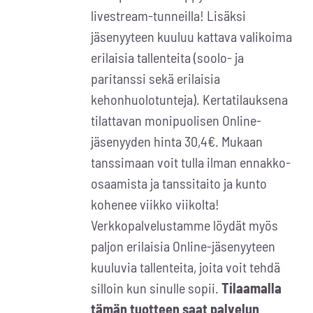
livestream-tunneilla! Lisäksi
jäsenyyteen kuuluu kattava valikoima
erilaisia tallenteita (soolo- ja
paritanssi sekä erilaisia
kehonhuolotunteja). Kertatilauksena
tilattavan monipuolisen Online-
jäsenyyden hinta 30,4€. Mukaan
tanssimaan voit tulla ilman ennakko-
osaamista ja tanssitaito ja kunto
kohenee viikko viikolta!
Verkkopalvelustamme löydät myös
paljon erilaisia Online-jäsenyyteen
kuuluvia tallenteita, joita voit tehdä
silloin kun sinulle sopii.
Tilaamalla
tämän tuotteen saat palvelun