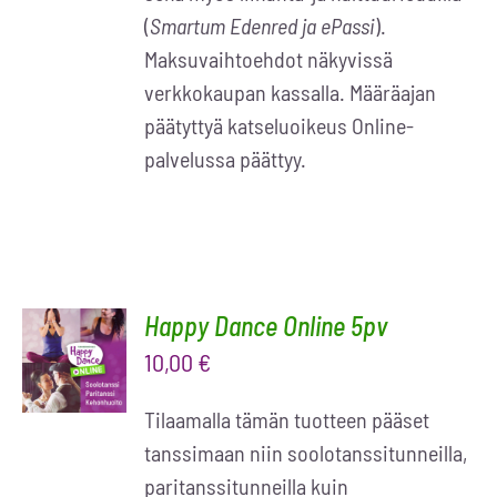
(
Smartum Edenred ja ePassi
).
Maksuvaihtoehdot näkyvissä
verkkokaupan kassalla. Määräajan
päätyttyä katseluoikeus Online-
palvelussa päättyy.
Happy Dance Online 5pv
LISÄÄ
OSTOSKORIIN
10,00
€
/
LISÄTIEDOT
Tilaamalla tämän tuotteen pääset
tanssimaan niin soolotanssitunneilla,
paritanssitunneilla kuin