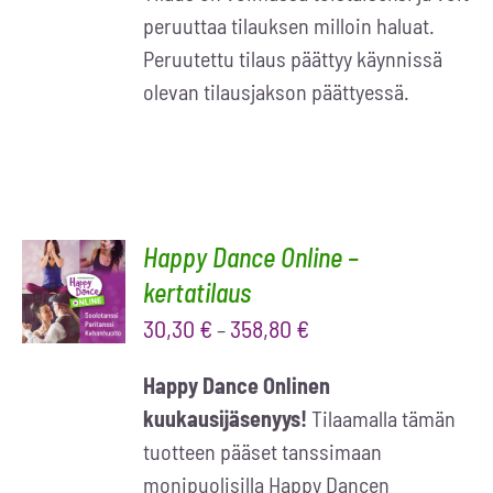
peruuttaa tilauksen milloin haluat.
Peruutettu tilaus päättyy käynnissä
olevan tilausjakson päättyessä.
Happy Dance Online –
VALITSE
VAIHTOEHDOISTA
kertatilaus
/
30,30
€
358,80
€
–
LISÄTIEDOT
Happy Dance Onlinen
kuukausijäsenyys!
Tilaamalla tämän
tuotteen pääset tanssimaan
monipuolisilla Happy Dancen