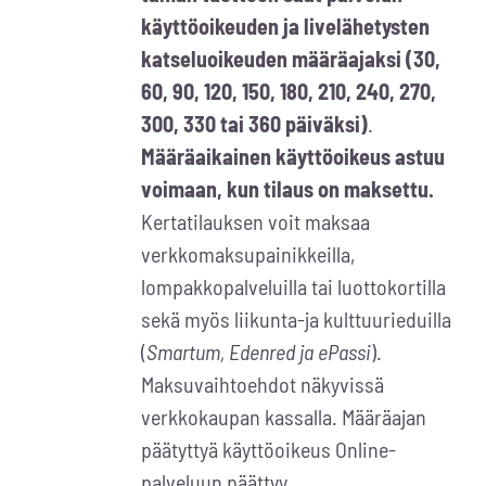
käyttöoikeuden ja livelähetysten
katseluoikeuden määräajaksi (30,
60, 90, 120, 150, 180, 210, 240, 270,
300, 330 tai 360 päiväksi)
.
Määräaikainen käyttöoikeus astuu
voimaan, kun tilaus on maksettu.
Kertatilauksen voit maksaa
verkkomaksupainikkeilla,
lompakkopalveluilla tai luottokortilla
sekä myös liikunta-ja kulttuurieduilla
(
Smartum, Edenred ja ePassi
).
Maksuvaihtoehdot näkyvissä
verkkokaupan kassalla. Määräajan
päätyttyä käyttöoikeus Online-
palveluun päättyy.