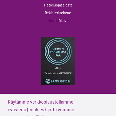
Tietosuojaseloste
Rekisteriseloste
Lehdistökuvat
Käytämme verkkosivustollamme
evästeitä (cookies), jotta voimme