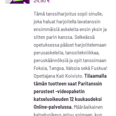
24,90
€
LISÄTIEDOT
Tämä tanssiharjoitus sopii sinulle,
joka haluat harjoitella lavatanssin
ensimmäisiä askeleita ensin yksin ja
sitten parin kanssa. Selkeässä
opetuksessa pääset harjoittelemaan
perusaskeleita, tanssitekniikkaa,
peruskäännöksiä ja opit tanssimaan
Foksia, Tangoa, Valssia sekä Fuskua!
Opettajana Kati Koivisto.
Tilaamalla
tämän tuotteen saat Paritanssin
perusteet -videopaketin
katseluoikeuden 12 kuukaudeksi
Online-palvelussa.
Määräaikainen
katseluoikeus astuu voimaan, kun