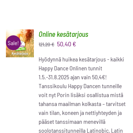
Online kesätarjous
LISÄÄ
OSTOSKORIIN
Sale!
Alkuperäinen
Nykyinen
50,40
€
121,20
€
/
hinta
hinta
LISÄTIEDOT
Hyödynnä huikea kesätarjous - kaikki
oli:
on:
Happy Dance Onlinen tunnit
121,20 €.
50,40 €.
1.5.-31.8.2025 ajan vain 50,4€!
Tanssikoulu Happy Dancen tunneille
voit nyt Porin lisäksi osallistua mistä
tahansa maailman kolkasta – tarvitset
vain tilan, koneen ja nettiyhteyden ja
pääset tanssimaan menevillä
soolotanssitunneilla Latinobic, Latin