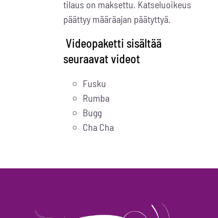
tilaus on maksettu. Katseluoikeus
päättyy määräajan päätyttyä.
Videopaketti sisältää
seuraavat videot
Fusku
Rumba
Bugg
Cha Cha