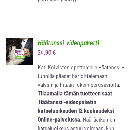
Häätanssi-videopaketti
LISÄÄ
OSTOSKORIIN
24,90
€
/
LISÄTIEDOT
Kati Koiviston opettamalla Häätanssi -
tunnilla pääset harjoittelemaan
valssin ja hitaan foksin perusasioita.
Tilaamalla tämän tuotteen saat
Häätanssi -videopaketin
katseluoikeuden 12 kuukaudeksi
Online-palvelussa.
Määräaikainen
katseluoikeus astuu voimaan, kun