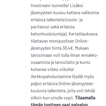
livestream-tunneilla! Lisäksi
jäsenyyteen kuuluu kattava valikoima
erilaisia tallenteita (soolo- ja
paritanssi sekä erilaisia
kehonhuolotunteja). Kertatilauksena
tilattavan monipuolisen Online-
jäsenyyden hinta 30,4€. Mukaan
tanssimaan voit tulla ilman ennakko-
osaamista ja tanssitaito ja kunto
kohenee viikko viikolta!
Verkkopalvelustamme löydät myös
paljon erilaisia Online-jäsenyyteen
kuuluvia tallenteita, joita voit tehdä
silloin kun sinulle sopii.
Tilaamalla
tämän tuotteen saat palvelun