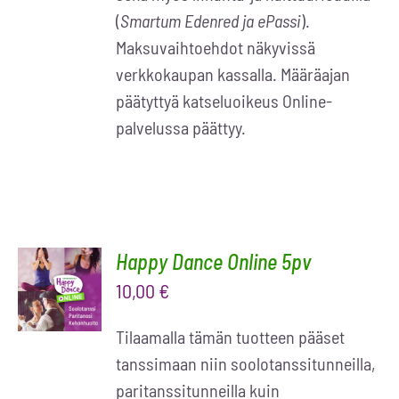
(
Smartum Edenred ja ePassi
).
Maksuvaihtoehdot näkyvissä
verkkokaupan kassalla. Määräajan
päätyttyä katseluoikeus Online-
palvelussa päättyy.
Happy Dance Online 5pv
LISÄÄ
OSTOSKORIIN
10,00
€
/
LISÄTIEDOT
Tilaamalla tämän tuotteen pääset
tanssimaan niin soolotanssitunneilla,
paritanssitunneilla kuin