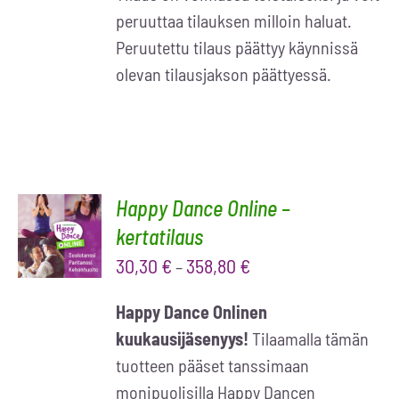
peruuttaa tilauksen milloin haluat.
Peruutettu tilaus päättyy käynnissä
olevan tilausjakson päättyessä.
Happy Dance Online –
VALITSE
VAIHTOEHDOISTA
kertatilaus
/
30,30
€
358,80
€
–
LISÄTIEDOT
Happy Dance Onlinen
kuukausijäsenyys!
Tilaamalla tämän
tuotteen pääset tanssimaan
monipuolisilla Happy Dancen