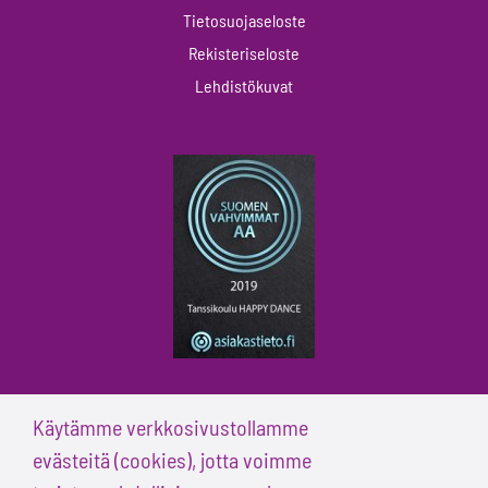
Tietosuojaseloste
Rekisteriseloste
Lehdistökuvat
Käytämme verkkosivustollamme
evästeitä (cookies), jotta voimme