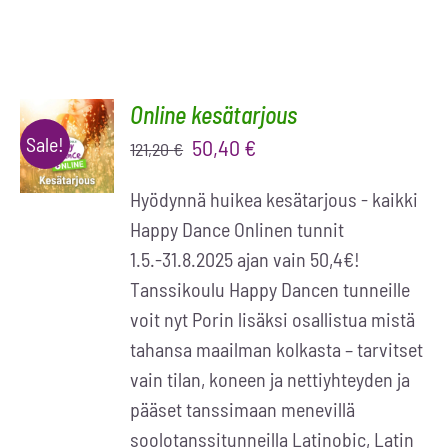
Online kesätarjous
LISÄÄ
OSTOSKORIIN
Sale!
Alkuperäinen
Nykyinen
50,40
€
121,20
€
/
hinta
hinta
LISÄTIEDOT
Hyödynnä huikea kesätarjous - kaikki
oli:
on:
Happy Dance Onlinen tunnit
121,20 €.
50,40 €.
1.5.-31.8.2025 ajan vain 50,4€!
Tanssikoulu Happy Dancen tunneille
voit nyt Porin lisäksi osallistua mistä
tahansa maailman kolkasta – tarvitset
vain tilan, koneen ja nettiyhteyden ja
pääset tanssimaan menevillä
soolotanssitunneilla Latinobic, Latin