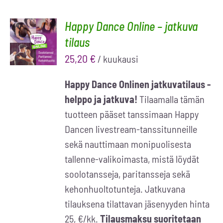
Happy Dance Online – jatkuva
TILAA
tilaus
NYT
/
LISÄTIEDOT
25,20
€
/ kuukausi
Happy Dance Onlinen jatkuvatilaus -
helppo ja jatkuva!
Tilaamalla tämän
tuotteen pääset tanssimaan Happy
Dancen livestream-tanssitunneille
sekä nauttimaan monipuolisesta
tallenne-valikoimasta, mistä löydät
soolotansseja, paritansseja sekä
kehonhuoltotunteja. Jatkuvana
tilauksena tilattavan jäsenyyden hinta
25, €/kk.
Tilausmaksu suoritetaan