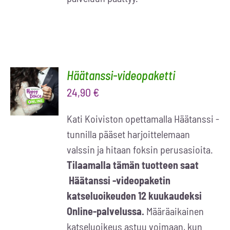
Häätanssi-videopaketti
LISÄÄ
OSTOSKORIIN
24,90
€
/
LISÄTIEDOT
Kati Koiviston opettamalla Häätanssi -
tunnilla pääset harjoittelemaan
valssin ja hitaan foksin perusasioita.
Tilaamalla tämän tuotteen saat
Häätanssi -videopaketin
katseluoikeuden 12 kuukaudeksi
Online-palvelussa.
Määräaikainen
katseluoikeus astuu voimaan, kun