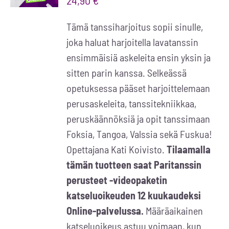
24,90
€
LISÄTIEDOT
Tämä tanssiharjoitus sopii sinulle,
joka haluat harjoitella lavatanssin
ensimmäisiä askeleita ensin yksin ja
sitten parin kanssa. Selkeässä
opetuksessa pääset harjoittelemaan
perusaskeleita, tanssitekniikkaa,
peruskäännöksiä ja opit tanssimaan
Foksia, Tangoa, Valssia sekä Fuskua!
Opettajana Kati Koivisto.
Tilaamalla
tämän tuotteen saat Paritanssin
perusteet -videopaketin
katseluoikeuden 12 kuukaudeksi
Online-palvelussa.
Määräaikainen
katseluoikeus astuu voimaan, kun