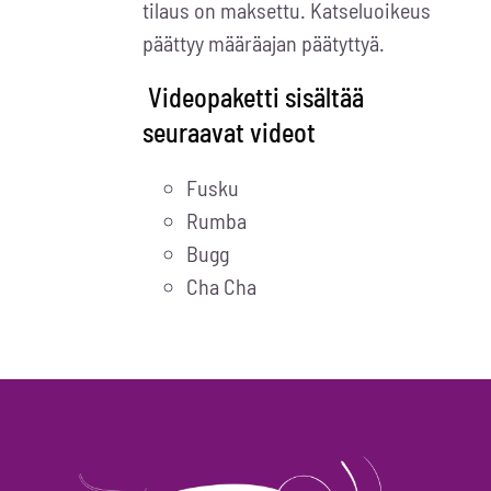
tilaus on maksettu. Katseluoikeus
päättyy määräajan päätyttyä.
Videopaketti sisältää
seuraavat videot
Fusku
Rumba
Bugg
Cha Cha