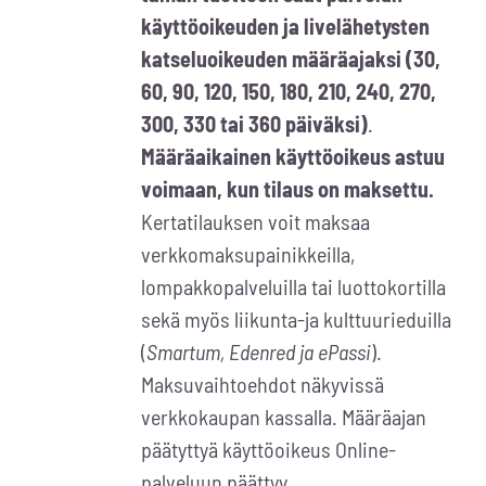
käyttöoikeuden ja livelähetysten
katseluoikeuden määräajaksi (30,
60, 90, 120, 150, 180, 210, 240, 270,
300, 330 tai 360 päiväksi)
.
Määräaikainen käyttöoikeus astuu
voimaan, kun tilaus on maksettu.
Kertatilauksen voit maksaa
verkkomaksupainikkeilla,
lompakkopalveluilla tai luottokortilla
sekä myös liikunta-ja kulttuurieduilla
(
Smartum, Edenred ja ePassi
).
Maksuvaihtoehdot näkyvissä
verkkokaupan kassalla. Määräajan
päätyttyä käyttöoikeus Online-
palveluun päättyy.