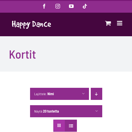
Skip
Facebook
Instagram
YouTube
Tiktok
to
content
Kortit
Lajittele:
Nimi
Näytä
20 tuotetta