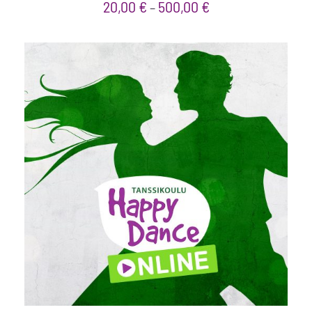
20,00
€
500,00
€
–
VALITSE ARVO
/
LISÄTIEDOT