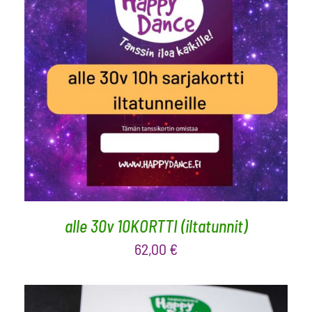
LISÄÄ OSTOSKORIIN
/
LISÄTIEDOT
alle 30v 10KORTTI (iltatunnit)
62,00
€