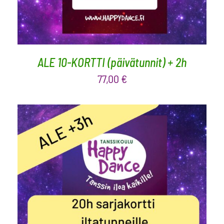
ALE 10-KORTTI (päivätunnit) + 2h
77,00
€
LISÄÄ OSTOSKORIIN
/
LISÄTIEDOT