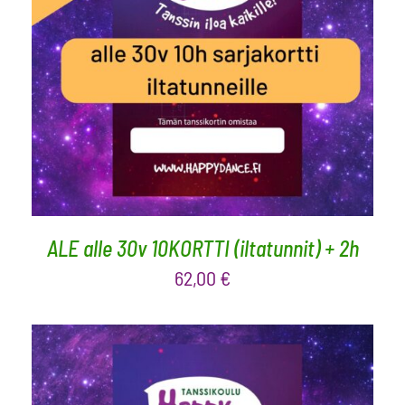
LISÄÄ OSTOSKORIIN
/
LISÄTIEDOT
ALE alle 30v 10KORTTI (iltatunnit) + 2h
62,00
€