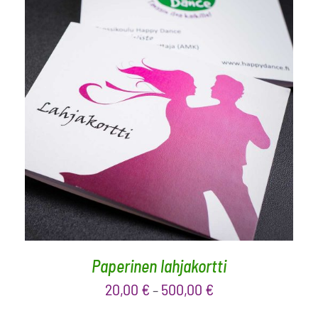
VALITSE ARVO
/
LISÄTIEDOT
Paperinen lahjakortti
20,00
€
500,00
€
–