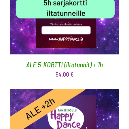
LISÄÄ OSTOSKORIIN
/
LISÄTIEDOT
ALE 5-KORTTI (iltatunnit) + 1h
54,00
€