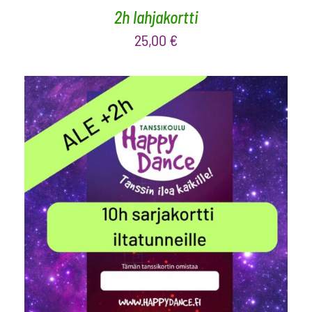
2h lahjakortti
25,00
€
LISÄÄ OSTOSKORIIN
/
LISÄTIEDOT